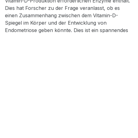
Vitamin-D-Produktion erforderlichen Enzyme enthält.
Dies hat Forscher zu der Frage veranlasst, ob es
einen Zusammenhang zwischen dem Vitamin-D-
Spiegel im Körper und der Entwicklung von
Endometriose geben könnte. Dies ist ein spannendes
Forschungsgebiet, das erhebliche Auswirkungen auf
die Gesundheit von Frauen haben könnte.
Eine
Studie
ergab, dass Frauen mit einem niedrigen
25-Hydroxyvitamin-D-Spiegel (25(OH)D) ein höheres
Risiko haben, an Endometriose zu erkranken. Einige
Zell- und Tierstudien
deuten darauf hin, dass eine
Vitamin-D-Supplementierung das Wachstum und die
Ausbreitung von Endometriose-Implantaten
verringern könnte. Eine
Meta-Analyse von vier
Studien
ergab dagegen unklare Ergebnisse und zeigte
keinen signifikanten Nutzen einer Supplementierung
zur
Linderung von Endometriose-Symptomen
.