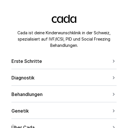
Cada ist deine Kinderwunschklinik in der Schweiz,
spezialisiert auf IVF/ICSI, PID und Social Freezing
Behandlungen.
Erste Schritte
Erstberatung buchen
Diagnostik
Kontakt aufnehmen
Für Paare
Kinderwunsch ab 40
Behandlungen
Für Frauen
Social Freezing
Für Männer
Genetik
Sperm Freezing
Bei PCOS
Carrier Screening
IVF
Über Cada