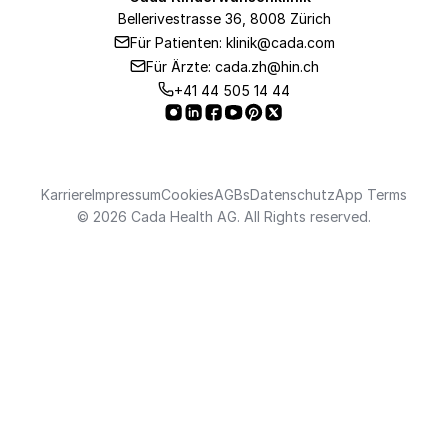
ICSI
Medizinisches Team
AMH-Wert
Bellerivestrasse 36, 8008 Zürich
PGT-A
Embryo Transfer
Für Patienten: klinik@cada.com
Über uns
PGT-M
Für Ärzte: cada.zh@hin.ch
Hormontherapie
Unsere Klinik
+41 44 505 14 44
PGT-SR
IUI
Unser Labor
PID
Medizinische Partner
Für Gynäkologen
Karriere
Impressum
Cookies
AGBs
Datenschutz
App Terms
© 2026 Cada Health AG. All Rights reserved.
Für Unternehmen