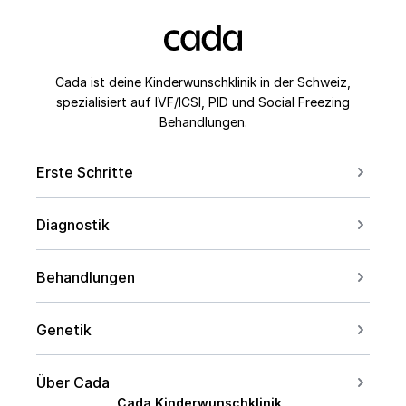
Cada ist deine Kinderwunschklinik in der Schweiz,
spezialisiert auf IVF/ICSI, PID und Social Freezing
Behandlungen.
Erste Schritte
Erstberatung buchen
Diagnostik
Kontakt aufnehmen
Für Paare
Kinderwunsch ab 40
Behandlungen
Für Frauen
Social Freezing
Für Männer
Genetik
Sperm Freezing
Bei PCOS
Carrier Screening
IVF
Über Cada
Bei Endometriose
PID Übersicht
Cada Kinderwunschklinik