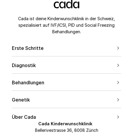
Cada ist deine Kinderwunschklinik in der Schweiz,
spezialisiert auf IVF/ICSI, PID und Social Freezing
Behandlungen.
Erste Schritte
Erstberatung buchen
Diagnostik
Kontakt aufnehmen
Für Paare
Kinderwunsch ab 40
Behandlungen
Für Frauen
Social Freezing
Für Männer
Genetik
Sperm Freezing
Bei PCOS
Carrier Screening
IVF
Über Cada
Bei Endometriose
PID Übersicht
Cada Kinderwunschklinik
ICSI
Medizinisches Team
AMH-Wert
Bellerivestrasse 36, 8008 Zürich
PGT-A