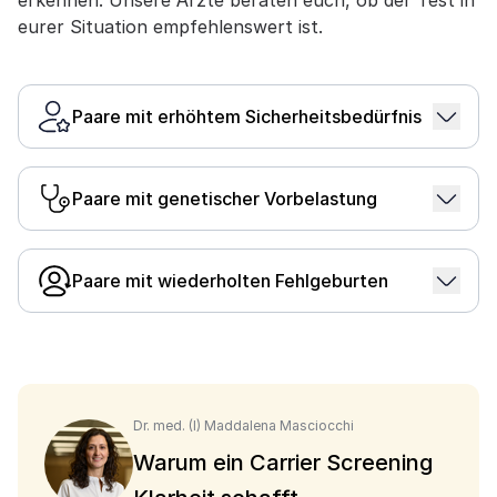
erkennen. Unsere Ärzte beraten euch, ob der Test in
eurer Situation empfehlenswert ist.
Paare mit erhöhtem Sicherheitsbedürfnis
Jedes Paar kann unbemerkt Träger derselben
rezessiven Anlage sein, ohne dass eine familiäre
Paare mit genetischer Vorbelastung
Vorgeschichte darauf hindeutet. Ein Carrier
Screening schafft Klarheit für das weitere
Sind in eurer Familie Erbkrankheiten wie
Vorgehen.
Mukoviszidose (Zystische Fibrose) oder
Paare mit wiederholten Fehlgeburten
Krebserkrankungen wie Brust- oder Darmkrebs
bekannt, kann ein Carrier Screening helfen euer
Bei wiederholten Fehlgeburten oder ungeklärter
individuelles Risiko genauer einzuschätzen.
Unfruchtbarkeit kann ein Carrier Screening
genetische Ursachen aufdecken und die weitere
Behandlung gezielt darauf ausrichten.
Dr. med. (I) Maddalena Masciocchi
Warum ein Carrier Screening