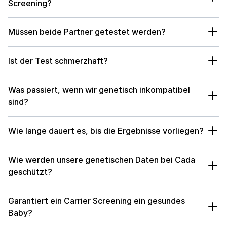
- Spinale Muskelatrophie / SMA (SMN1):
etwa 1 von 40 bis
Screening?
Brust-, Eierstock- und Pankreaskrebsrisiko), MLH1, MSH2,
50 Personen europäischer Herkunft ist Träger. SMA führt zu
MSH6 und PMS2 (Lynch-Syndrom mit erhöhtem
Bei Cada nutzen wir Whole Exome Sequencing, ein modernes
fortschreitender Muskelschwäche, oft schon im
Darmkrebsrisiko) sowie weitere Gene wie PALB2, MUTYH oder
Müssen beide Partner getestet werden?
Verfahren aus der Familie der Next Generation Sequencing
Säuglingsalter.
- Beta-Thalassämie und Sichelzellanämie
VHL. So lassen sich auch erblich erhöhte Krebsrisiken früh
(NGS) Technologien. Untersucht werden 90 klinisch relevante
(HBB):
bis zu 1 von 10 Personen mit Wurzeln im
Ja. Erst die Kombination der genetischen Anlagen beider
erkennen und in die Familienplanung einbeziehen.
Gene mit hoher Präzision. Die Auswertung erfolgt in enger
Ist der Test schmerzhaft?
Mittelmeerraum, Nahen Osten oder Afrika ist Träger. Beide
Partner zeigt, ob ein Risiko für das Kind besteht. Daher
Zusammenarbeit mit unserem Partnerlabor.
Erkrankungen verursachen schwere chronische Anämien. -**
analysieren wir Blutproben von beiden Partnern.
Nein. Das Carrier Screening basiert auf einer einfachen
Erblich erhöhtes Brust- und Eierstockkrebsrisiko (BRCA1/2):**
Was passiert, wenn wir genetisch inkompatibel
Blutabnahme, vergleichbar mit einer normalen
etwa 1 von 400 Personen generell, bei aschkenasisch-jüdischer
sind?
Blutuntersuchung.
Herkunft etwa 1 von 40. Trägerinnen haben ein deutlich
Wenn beide Partner Träger derselben rezessiven Mutation
erhöhtes Lebenszeit-Krebsrisiko.
- Fragiles-X-Syndrom
Wie lange dauert es, bis die Ergebnisse vorliegen?
sind, besteht ein Risiko von 25%, dass das Kind die
(FMR1):
etwa 1 von 200 Frauen ist Trägerin. Es ist die
Erkrankung entwickelt. In diesem Fall gibt es verschiedene
häufigste vererbte Ursache geistiger Behinderung bei Jungen.
Die Ergebnisse liegen in der Regel vier Wochen nach der
Möglichkeiten: Im Rahmen einer IVF oder ICSI kann eine PGT-M
Wie werden unsere genetischen Daten bei Cada
Blutabnahme vor. Sobald sie verfügbar sind, vereinbaren wir
durchgeführt werden, um gezielt Embryonen ohne die
geschützt?
zeitnah einen Termin zur Besprechung.
betroffene Mutation für den Transfer auszuwählen. Unsere
Eure Blutproben und genetischen Daten werden
Ärzte besprechen mit euch alle Optionen.
Garantiert ein Carrier Screening ein gesundes
ausschliesslich für die vereinbarte Analyse genutzt. Die
Baby?
Auswertung erfolgt in zertifizierten Laboren unter Einhaltung