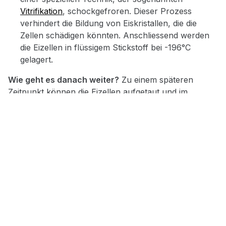
Vitrifikation
, schockgefroren. Dieser Prozess
verhindert die Bildung von Eiskristallen, die die
Zellen schädigen könnten. Anschliessend werden
die Eizellen in flüssigem Stickstoff bei -196°C
gelagert.
Wie geht es danach weiter?
Zu einem späteren
Zeitpunkt können die Eizellen aufgetaut und im
Rahmen einer künstlichen Befruchtung verwendet
werden. Dabei werden die Eizellen meist durch die
Intrazytoplasmatische Spermieninjektion (ICSI)
befruchtet, da dies die Erfolgschancen erhöht. Die
befruchteten Eizellen werden danach in die
Gebärmutter eingesetzt.
Was kostet Social Freezing?
Die
Kosten für das Einfrieren von Eizellen
variieren je
nach Land und Klinik. In der Schweiz muss man mit