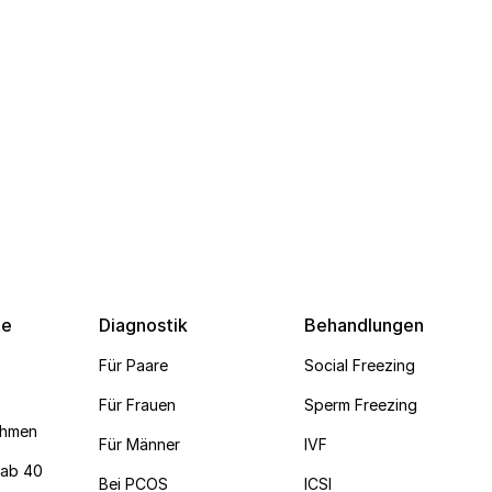
te
Diagnostik
Behandlungen
Für Paare
Social Freezing
Für Frauen
Sperm Freezing
ehmen
Für Männer
IVF
 ab 40
Bei PCOS
ICSI