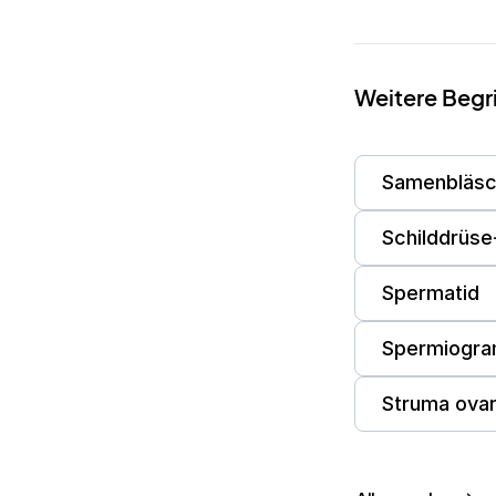
Weitere Begr
Samenbläs
Schilddrüse
Spermatid
Spermiogr
Struma ovar