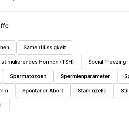
iffe
chen
Samenflüssigkeit
-stimulierendes Hormon (TSH)
Social Freezing
Spermatozoen
Spermienparameter
S
amm
Spontaner Abort
Stammzelle
Sti
ii