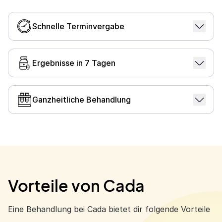
Schnelle Terminvergabe
Wir bieten schnelle Terminverfügbarkeiten ohne
lange Wartezeiten. So sparen wir dir wertvolle
Ergebnisse in 7 Tagen
Zeit.
Unsere Diagnostik gewährleistet eine genaue
Analyse aller Fruchtbarkeitsfaktoren innerhalb
Ganzheitliche Behandlung
von 7 Tagen.
Cada bietet dir eine ganzheitliche Behandlung mit
allen medizinischen Leistungen und Experten an
einem Ort.
Vorteile von Cada
Eine Behandlung bei Cada bietet dir folgende Vorteile