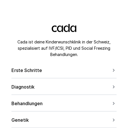
Cada ist deine Kinderwunschklinik in der Schweiz,
spezialisiert auf IVF/ICSI, PID und Social Freezing
Behandlungen.
Erste Schritte
Erstberatung buchen
Diagnostik
Kontakt aufnehmen
Für Paare
Kinderwunsch ab 40
Behandlungen
Für Frauen
Social Freezing
Für Männer
Genetik
Sperm Freezing