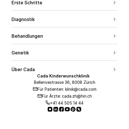
Erste Schritte
Erstberatung buchen
Diagnostik
Kontakt aufnehmen
Für Paare
Kinderwunsch ab 40
Behandlungen
Für Frauen
Social Freezing
Für Männer
Genetik
Sperm Freezing
Bei PCOS
Carrier Screening
IVF
Über Cada
Bei Endometriose
PID Übersicht
Cada Kinderwunschklinik
ICSI
Medizinisches Team
AMH-Wert
Bellerivestrasse 36, 8008 Zürich
PGT-A
Embryo Transfer
Für Patienten: klinik@cada.com
Über uns
PGT-M
Für Ärzte: cada.zh@hin.ch
Hormontherapie
Unsere Klinik
+41 44 505 14 44
PGT-SR
IUI
Unser Labor
PID
Medizinische Partner