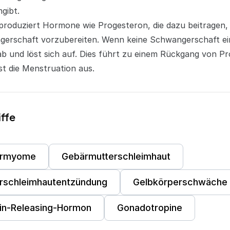
mgibt.
 produziert Hormone wie
Progesteron
, die dazu beitragen
gerschaft vorzubereiten. Wenn keine Schwangerschaft eint
ab und löst sich auf. Dies führt zu einem Rückgang von P
st die
Menstruation
aus.
iffe
ermyome
Gebärmutterschleimhaut
rschleimhautentzündung
Gelbkörperschwäche
in-Releasing-Hormon
Gonadotropine